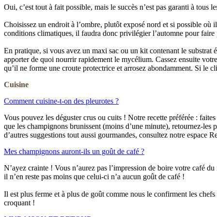
Oui, c’est tout à fait possible, mais le succès n’est pas garanti à tous 
Choisissez un endroit à l’ombre, plutôt exposé nord et si possible où il
conditions climatiques, il faudra donc privilégier l’automne pour fair
En pratique, si vous avez un maxi sac ou un kit contenant le substrat
apporter de quoi nourrir rapidement le mycélium. Cassez ensuite votre
qu’il ne forme une croute protectrice et arrosez abondamment. Si le cl
Cuisine
Comment cuisine-t-on des pleurotes ?
Vous pouvez les déguster crus ou cuits ! Notre recette préférée : fait
que les champignons brunissent (moins d’une minute), retournez-les pui
d’autres suggestions tout aussi gourmandes, consultez notre espace Re
Mes champignons auront-ils un goût de café ?
N’ayez crainte ! Vous n’aurez pas l’impression de boire votre café du
il n’en reste pas moins que celui-ci n’a aucun goût de café !
Il est plus ferme et à plus de goût comme nous le confirment les chefs 
croquant !