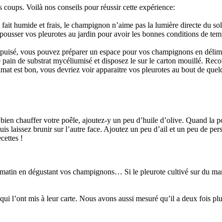
les coups. Voilà nos conseils pour réussir cette expérience:
 fait humide et frais, le champignon n’aime pas la lumière directe du sol
e pousser vos pleurotes au jardin pour avoir les bonnes conditions de tem
 épuisé, vous pouvez préparer un espace pour vos champignons en délimit
 pain de substrat mycéliumisé et disposez le sur le carton mouillé. Rec
imat est bon, vous devriez voir apparaitre vos pleurotes au bout de quel
es bien chauffer votre poêle, ajoutez-y un peu d’huile d’olive. Quand la
s laissez brunir sur l’autre face. Ajoutez un peu d’ail et un peu de pe
cettes !
 matin en dégustant vos champignons… Si le pleurote cultivé sur du marc
qui l’ont mis à leur carte. Nous avons aussi mesuré qu’il a deux fois pl